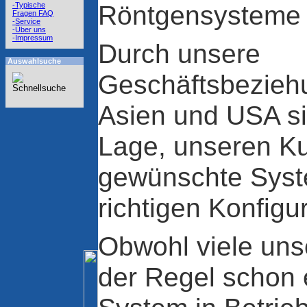
Röntgensysteme 
-Typische
Fragen FAQ
-Service
-Über uns
-Impressum
Durch unsere
Auswahlsuche
Geschäftsbezieh
Asien und USA sin
Lage, unseren K
gewünschte Syste
richtigen Konfigur
Obwohl viele uns
der Regel schon 