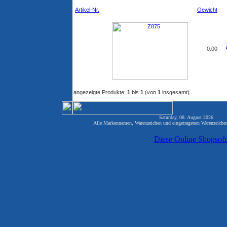
Artikel-Nr.
Gewicht
0.00
angezeigte Produkte:
1
bis
1
(von
1
insgesamt)
Saturday, 08. August 2026 82
Alle Markennamen, Warenzeichen und eingetragenen Warenzeichen 
Diese Online Shopsof