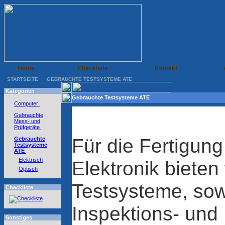
Home
Checkliste
Kontakt
STARTSEITE
GEBRAUCHTE TESTSYSTEME ATE
Kategorien
Gebrauchte Testsysteme ATE
Computer
Gebrauchte
Mess- und
Prüfgeräte
Für die Fertigung
Gebrauchte
Testsysteme
ATE
Elektrisch
Elektronik bieten
Optisch
Testsysteme, sow
Checkliste
Inspektions- und
Sonstiges