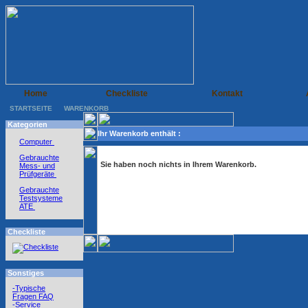
Home
Checkliste
Kontakt
STARTSEITE
WARENKORB
Kategorien
Ihr Warenkorb enthält :
Computer
Gebrauchte
Sie haben noch nichts in Ihrem Warenkorb.
Mess- und
Prüfgeräte
Gebrauchte
Testsysteme
ATE
Checkliste
Sonstiges
-Typische
Fragen FAQ
-Service