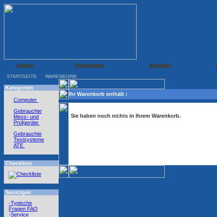
Home
Checkliste
Kontakt
STARTSEITE
WARENKORB
Kategorien
Ihr Warenkorb enthält :
Computer
Gebrauchte
Sie haben noch nichts in Ihrem Warenkorb.
Mess- und
Prüfgeräte
Gebrauchte
Testsysteme
ATE
Checkliste
Sonstiges
-Typische
Fragen FAQ
-Service