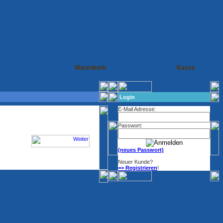
Warenkorb
Kasse
Login
E-Mail Adresse:
Passwort:
(neues Passwort)
Neuer Kunde?
=> Registrieren
!