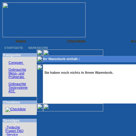
Home
Checkliste
Ko
STARTSEITE
WARENKORB
Kategorien
Ihr Warenkorb enthält :
Computer
Gebrauchte
Sie haben noch nichts in Ihrem Warenkorb.
Mess- und
Prüfgeräte
Gebrauchte
Testsysteme
ATE
Checkliste
Sonstiges
-Typische
Fragen FAQ
-Service