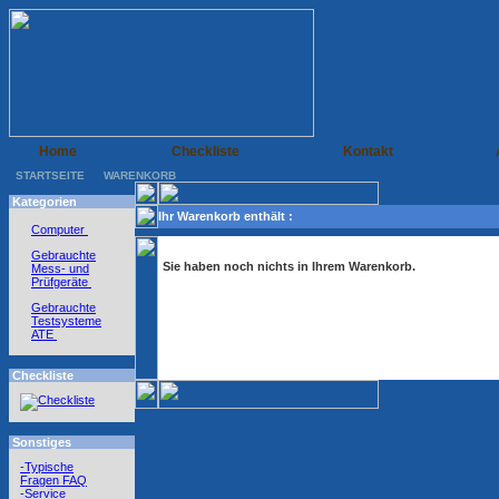
Home
Checkliste
Kontakt
STARTSEITE
WARENKORB
Kategorien
Ihr Warenkorb enthält :
Computer
Gebrauchte
Sie haben noch nichts in Ihrem Warenkorb.
Mess- und
Prüfgeräte
Gebrauchte
Testsysteme
ATE
Checkliste
Sonstiges
-Typische
Fragen FAQ
-Service