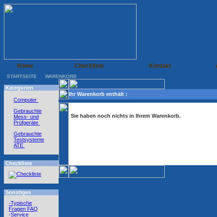
Home
Checkliste
Kontakt
STARTSEITE
WARENKORB
Kategorien
Ihr Warenkorb enthält :
Computer
Gebrauchte
Sie haben noch nichts in Ihrem Warenkorb.
Mess- und
Prüfgeräte
Gebrauchte
Testsysteme
ATE
Checkliste
Sonstiges
-Typische
Fragen FAQ
-Service