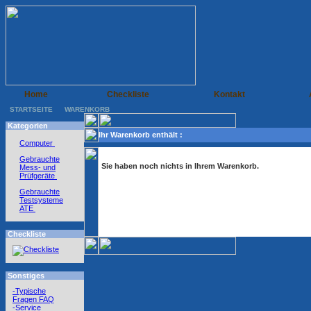
Home
Checkliste
Kontakt
STARTSEITE
WARENKORB
Kategorien
Ihr Warenkorb enthält :
Computer
Gebrauchte
Sie haben noch nichts in Ihrem Warenkorb.
Mess- und
Prüfgeräte
Gebrauchte
Testsysteme
ATE
Checkliste
Sonstiges
-Typische
Fragen FAQ
-Service