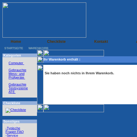
Home
Checkliste
Kontakt
STARTSEITE
WARENKORB
Kategorien
Ihr Warenkorb enthält :
Computer
Gebrauchte
Sie haben noch nichts in Ihrem Warenkorb.
Mess- und
Prüfgeräte
Gebrauchte
Testsysteme
ATE
Checkliste
Sonstiges
-Typische
Fragen FAQ
-Service