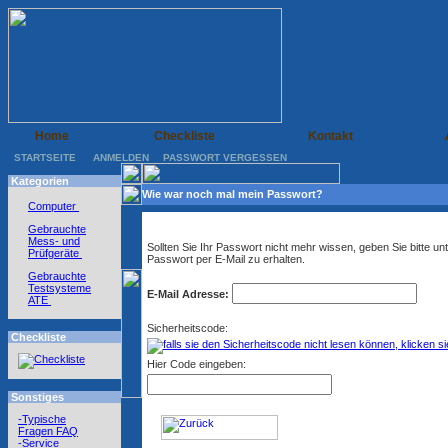
Home
Checkliste
Kontakt
STARTSEITE
ANMELDEN
PASSWORT VERGESSEN
Kategorien
Wie war noch mal mein Passwort?
Computer
Gebrauchte
Mess- und
Sollten Sie Ihr Passwort nicht mehr wissen, geben Sie bitte 
Prüfgeräte
Passwort per E-Mail zu erhalten.
Gebrauchte
Testsysteme
E-Mail Adresse:
ATE
Sicherheitscode:
Checkliste
Hier Code eingeben:
Sonstiges
-Typische
Fragen FAQ
-Service