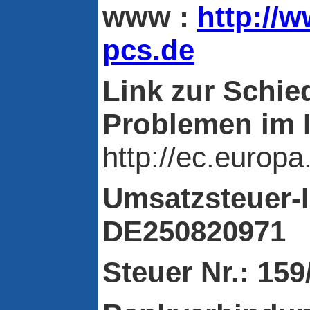
www :
http://
pcs.de
Link zur Schie
Problemen im I
http://ec.europ
Umsatzsteuer-
DE250820971
Steuer Nr.: 15