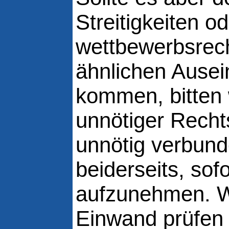
Streitigkeiten o
wettbewerbsrech
ähnlichen Ause
kommen, bitten 
unnötiger Recht
unnötig verbun
beiderseits, sof
aufzunehmen. Wi
Einwand prüfen 