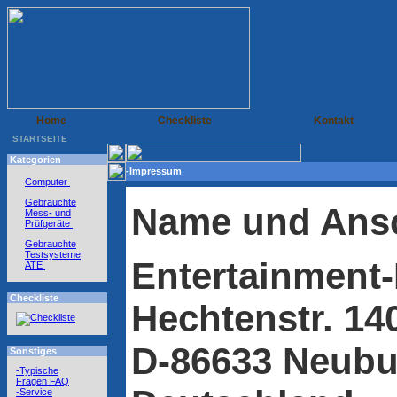
Home
Checkliste
Kontakt
STARTSEITE
Kategorien
-Impressum
Computer
Gebrauchte
Name und Ansc
Mess- und
Prüfgeräte
Gebrauchte
Testsysteme
Entertainment
ATE
Checkliste
Hechtenstr. 14
D-86633 Neubu
Sonstiges
-Typische
Fragen FAQ
-Service