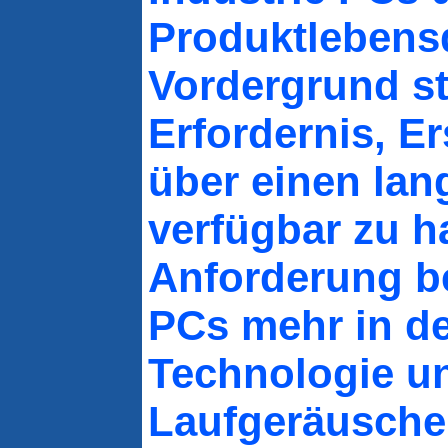
Produktlebens
Vordergrund st
Erfordernis, Er
über einen lan
verfügbar zu ha
Anforderung b
PCs mehr in d
Technologie u
Laufgeräusch