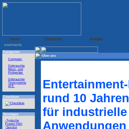
Home
Checkliste
Kontakt
STARTSEITE
Kategorien
-Über uns
Computer
Gebrauchte
Mess- und
Prüfgeräte
Gebrauchte
Entertainment-
Testsysteme
ATE
rund 10 Jahre
Checkliste
für industrielle
Sonstiges
-Typische
Anwendungen 
Fragen FAQ
-Service