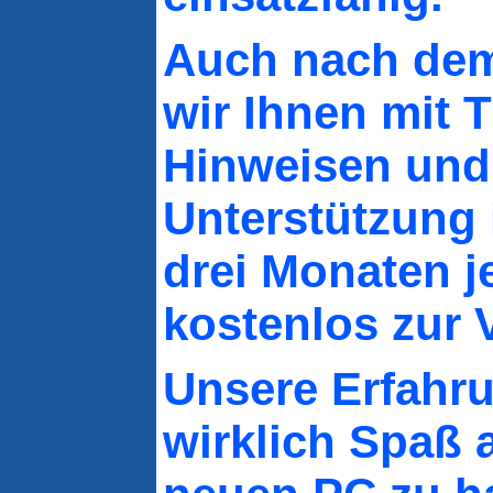
Auch nach dem
wir Ihnen mit T
Hinweisen und
Unterstützung 
drei Monaten j
kostenlos zur 
Unsere Erfahru
wirklich Spaß 