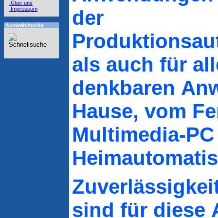
-Über uns
-Impressum
der
Auswahlsuche
Produktionsau
als auch für all
denkbaren An
Hause, vom Fe
Multimedia-PC 
Heimautomatis
Zuverlässigkei
sind für dies