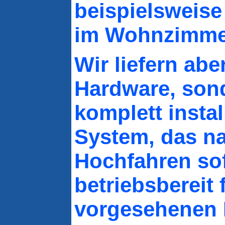
beispielsweise
im Wohnzimme
Wir liefern abe
Hardware, son
komplett instal
System, das n
Hochfahren sof
betriebsbereit 
vorgesehenen E