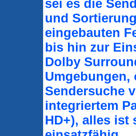
sei es die Sen
und Sortierun
eingebauten F
bis hin zur Ein
Dolby Surroun
Umgebungen, e
Sendersuche 
integriertem P
HD+), alles ist 
einsatzfähig.