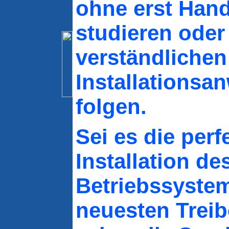
ohne erst Han
studieren oder
verständlichen
Installationsa
folgen.
Sei es die perf
Installation de
Betriebssyste
neuesten Treib