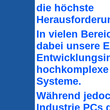
die höchste
Herausforderu
In vielen Berei
dabei unsere E
Entwicklungsin
hochkomplexe 
Systeme.
Während jedoc
Industrie PCs 