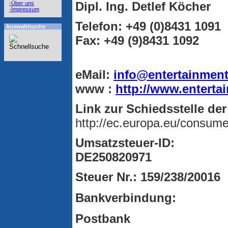
Dipl. Ing. Detlef Köcher
-Über uns
-Impressum
Telefon:
+49 (0)8431 1091
Auswahlsuche
Fax: +49 (9)8431 1092
eMail:
info@entertainment
www :
http://www.enterta
Link zur Schiedsstelle de
http://ec.europa.eu/consume
Umsatzsteuer-ID:
DE250820971
Steuer Nr.: 159/238/20016
Bankverbindung:
Postbank