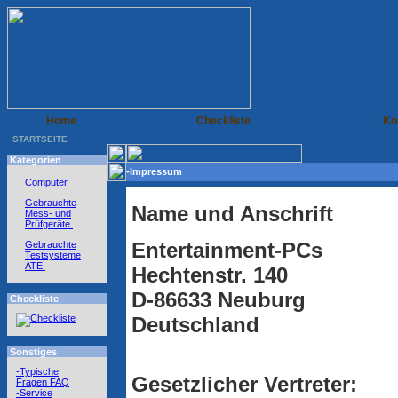
Home
Checkliste
Ko
STARTSEITE
Kategorien
-Impressum
Computer
Gebrauchte
Name und Anschrift
Mess- und
Prüfgeräte
Entertainment-PCs
Gebrauchte
Testsysteme
ATE
Hechtenstr. 140
D-86633 Neuburg
Checkliste
Deutschland
Sonstiges
-Typische
Gesetzlicher Vertreter:
Fragen FAQ
-Service