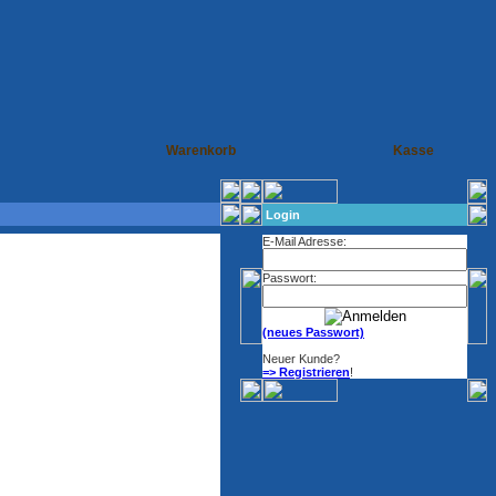
Warenkorb
Kasse
Login
E-Mail Adresse:
Passwort:
(neues Passwort)
Neuer Kunde?
=> Registrieren
!