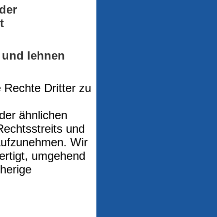
der
t
h und lehnen
 Rechte Dritter zu
oder ähnlichen
echtsstreits und
 aufzunehmen. Wir
fertigt, umgehend
herige