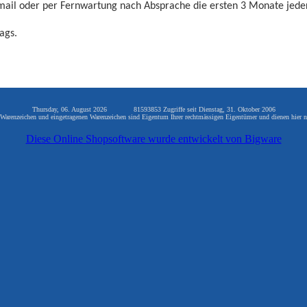
mail oder per Fernwartung nach Absprache die ersten 3 Monate jeder
ags.
Thursday, 06. August 2026 81593853 Zugriffe seit Dienstag, 31. Oktober 2006
arenzeichen und eingetragenen Warenzeichen sind Eigentum Ihrer rechtmässigen Eigentümer und dienen hier n
Diese Online Shopsoftware wurde entwickelt von Bigware