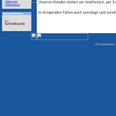
-Über uns
Unseren Kunden stehen wir telefonisch, per E
-Impressum
In dringenden Fällen auch samstags und sonnt
Auswahlsuche
Alle Markennamen, W