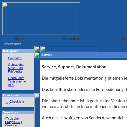
Home
Checkliste
Ko
STARTSEITE
Kategorien
-Service
Computer
Gebrauchte
Service, Support, Dokumentation
Mess- und
Prüfgeräte
Gebrauchte
Die mitgelieferte Dokumentation gibt einen l
Testsysteme
ATE
Das betrifft insbesondere die Fernbedienung, 
Checkliste
Die Inbetriebnahme ist in gedruckter Version 
weitere ausführliche Informationen zu finden
Sonstiges
Auch das Hinzufügen von Sendern, wenn sich d
-Typische
Fragen FAQ
-Service