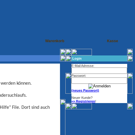
Warenkorb
Kasse
Login
E-Mail Adresse:
Passwort:
t werden können.
(neues Passwort)
ndersuchlaufs.
Neuer Kunde?
=> Registrieren
!
lfe" File. Dort sind auch