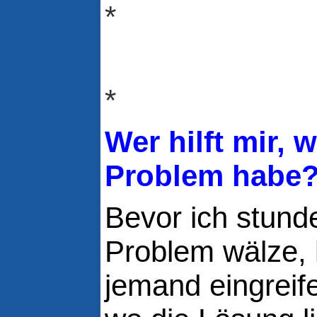
*
*
Wer hilft mir, 
Problem habe
Bevor ich stund
Problem wälze, k
jemand eingreif