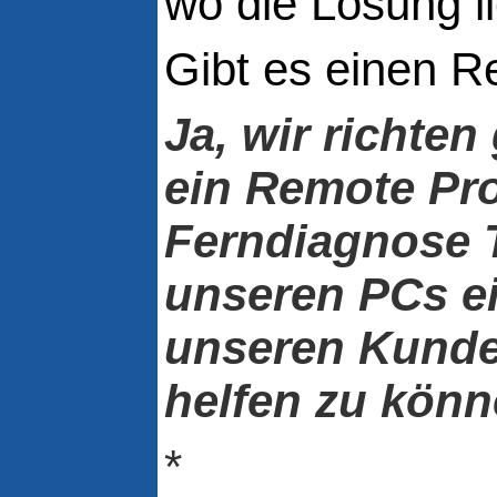
wo die Lösung li
Gibt es einen R
Ja, wir richten
ein Remote Pr
Ferndia
gnose 
unseren PCs e
unseren Kunde
helfen zu könn
*