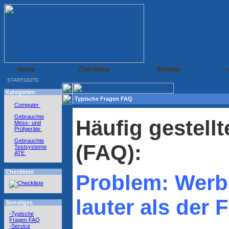
Home
Checkliste
Kontakt
STARTSEITE
Kategorien
-Typische Fragen FAQ
Computer
Gebrauchte
Häufig gestell
Mess- und
Prüfgeräte
Gebrauchte
(FAQ):
Testsysteme
ATE
Checkliste
Problem: Werb
lauter als der 
Sonstiges
-Typische
Fragen FAQ
-Service