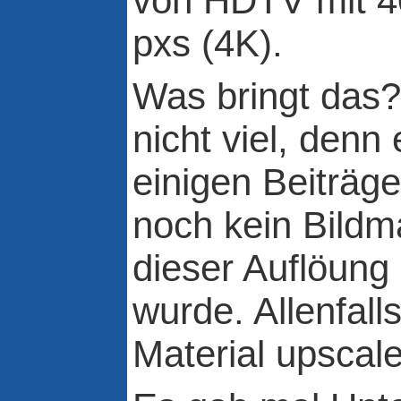
von HDTV mit 4
pxs (4K).
Was bringt das?
nicht viel, denn 
einigen Beiträge
noch kein Bildma
dieser Auflöun
wurde. Allenfal
Material upscal