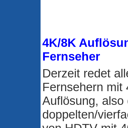
4K/8K Auflösu
Fernseher
Derzeit redet al
Fernsehern mit
Auflösung, also
doppelten/vierf