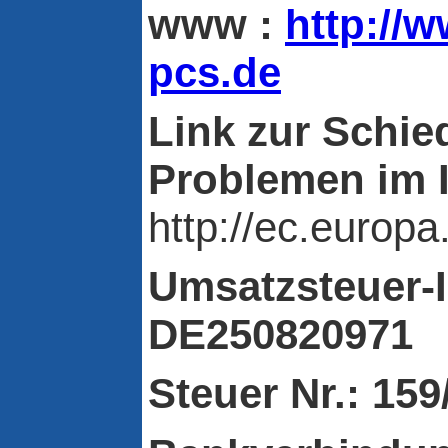
www :
http://
pcs.de
Link zur Schie
Problemen im I
http://ec.europ
Umsatzsteuer-
DE250820971
Steuer Nr.: 15