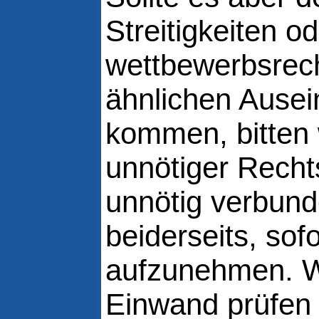
Streitigkeiten o
wettbewerbsrech
ähnlichen Ause
kommen, bitten 
unnötiger Recht
unnötig verbun
beiderseits, sof
aufzunehmen. Wi
Einwand prüfen 