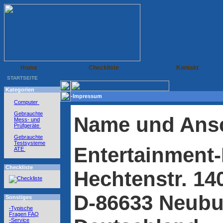
Home
Checkliste
Kontakt
STARTSEITE
Kategorien
-Impressum
Computer
Gebrauchte
Name und Ansc
Mess- und
Prüfgeräte
Gebrauchte
Testsysteme
Entertainment
ATE
Checkliste
Hechtenstr. 14
D-86633 Neubu
Sonstiges
-Typische
Fragen FAQ
-Service