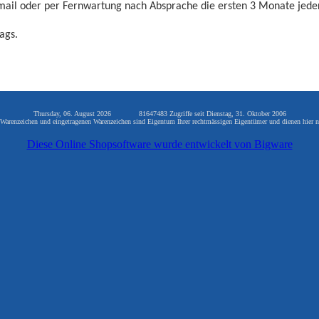
mail oder per Fernwartung nach Absprache die ersten 3 Monate jeder
ags.
Thursday, 06. August 2026 81647483 Zugriffe seit Dienstag, 31. Oktober 2006
arenzeichen und eingetragenen Warenzeichen sind Eigentum Ihrer rechtmässigen Eigentümer und dienen hier n
Diese Online Shopsoftware wurde entwickelt von Bigware