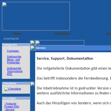
Home
Checkliste
Ko
STARTSEITE
Kategorien
-Service
Computer
Gebrauchte
Service, Support, Dokumentation
Mess- und
Prüfgeräte
Gebrauchte
Die mitgelieferte Dokumentation gibt einen l
Testsysteme
ATE
Das betrifft insbesondere die Fernbedienung, 
Checkliste
Die Inbetriebnahme ist in gedruckter Version 
weitere ausführliche Informationen zu finden
Sonstiges
Auch das Hinzufügen von Sendern, wenn sich d
-Typische
Fragen FAQ
-Service