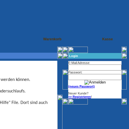
Warenkorb
Kasse
Login
E-Mail Adresse:
Passwort:
t werden können.
(neues Passwort)
ndersuchlaufs.
Neuer Kunde?
=> Registrieren
!
lfe" File. Dort sind auch