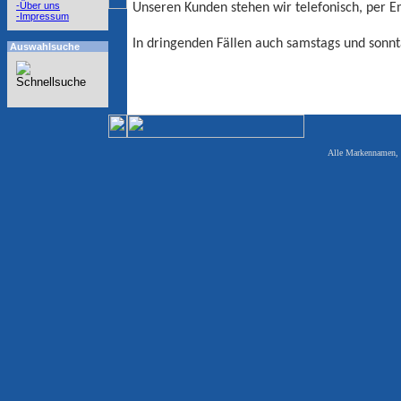
-Über uns
Unseren Kunden stehen wir telefonisch, per E
-Impressum
In dringenden Fällen auch samstags und sonnt
Auswahlsuche
Alle Markennamen, W