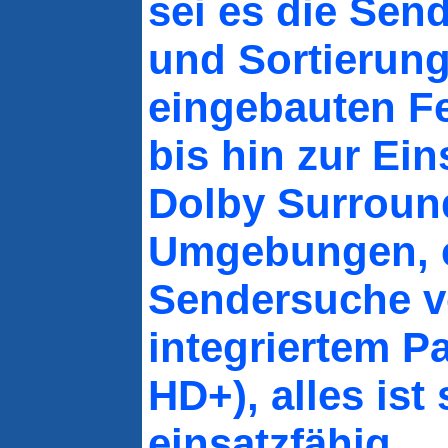
sei es die Sen
und Sortierun
eingebauten F
bis hin zur Ein
Dolby Surroun
Umgebungen, e
Sendersuche 
integriertem P
HD+), alles ist 
einsatzfähig.