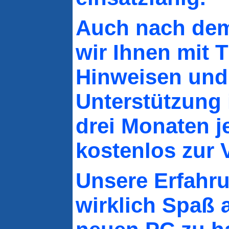
Auch nach dem
wir Ihnen mit T
Hinweisen und
Unterstützung 
drei Monaten j
kostenlos zur 
Unsere Erfahru
wirklich Spaß 