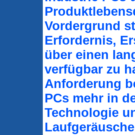
Produktlebens
Vordergrund st
Erfordernis, Er
über einen lan
verfügbar zu ha
Anforderung b
PCs mehr in d
Technologie u
Laufgeräusch