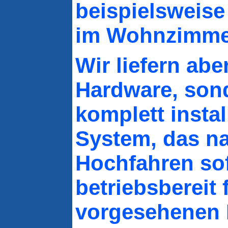
beispielsweise
im Wohnzimme
Wir liefern abe
Hardware, son
komplett instal
System, das n
Hochfahren sof
betriebsbereit 
vorgesehenen E