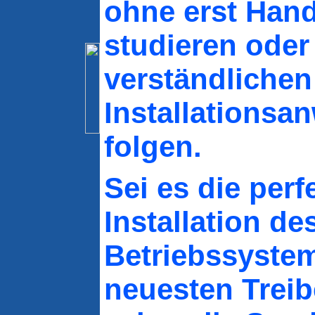
ohne erst Han
studieren oder
verständlichen
Installationsa
folgen.
Sei es die perf
Installation de
Betriebssyste
neuesten Treib