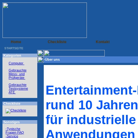
Home
Checkliste
Kontakt
STARTSEITE
Kategorien
-Über uns
Computer
Gebrauchte
Mess- und
Prüfgeräte
Gebrauchte
Entertainment-
Testsysteme
ATE
rund 10 Jahre
Checkliste
für industrielle
Sonstiges
-Typische
Anwendungen 
Fragen FAQ
-Service