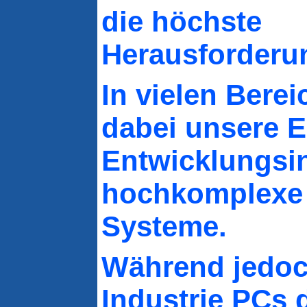
die höchste
Herausforderu
In vielen Berei
dabei unsere E
Entwicklungsin
hochkomplexe 
Systeme.
Während jedoc
Industrie PCs 