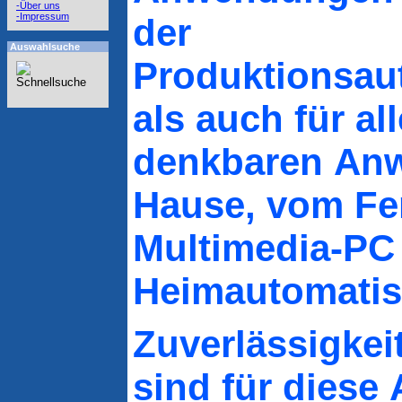
-Über uns
-Impressum
der
Auswahlsuche
Produktionsau
als auch für all
denkbaren An
Hause, vom Fe
Multimedia-PC 
Heimautomatis
Zuverlässigkei
sind für dies