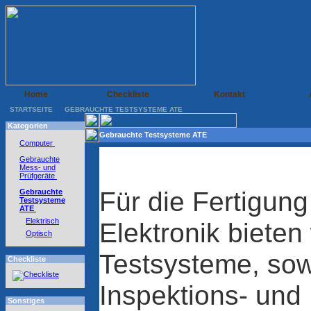
Home
Checkliste
Kontakt
STARTSEITE
GEBRAUCHTE TESTSYSTEME ATE
Kategorien
Gebrauchte Testsysteme ATE
Computer
Gebrauchte
Mess- und
Prüfgeräte
Für die Fertigung
Gebrauchte
Testsysteme
ATE
Elektrisch
Elektronik bieten
Optisch
Testsysteme, sow
Checkliste
Inspektions- und
Sonstiges