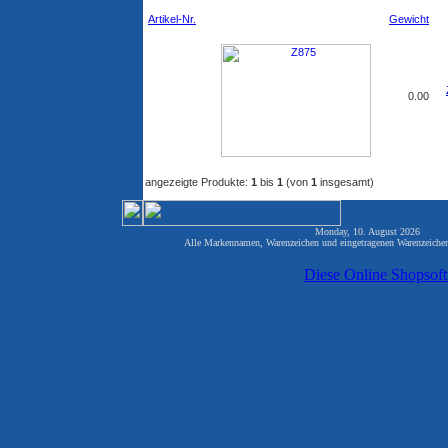
Artikel-Nr.
Gewicht
0.00
angezeigte Produkte:
1
bis
1
(von
1
insgesamt)
Monday, 10. August 2026 824
Alle Markennamen, Warenzeichen und eingetragenen Warenzeichen 
Diese Online Shopsof