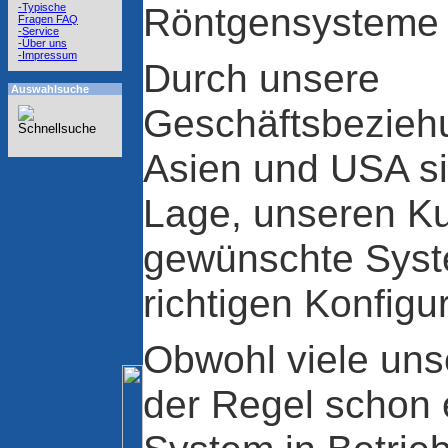
Röntgensysteme 
-Typische
Fragen FAQ
-Service
-Über uns
-Impressum
Durch unsere
Auswahlsuche
Geschäftsbezieh
Asien und USA sin
Lage, unseren K
gewünschte Syste
richtigen Konfigur
Obwohl viele uns
der Regel schon 