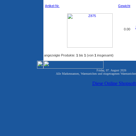
Artikel-Nr.
Gewicht
0.00
angezeigte Produkte:
1
bis
1
(von
1
insgesamt)
Friday, 07. August 2026 817
Alle Markennamen, Warenzeichen und eingetragenen Warenzeichen 
Diese Online Shopsof