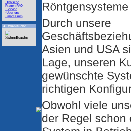
Röntgensysteme 
-Typische
Fragen FAQ
-Service
-Über uns
-Impressum
Durch unsere
Auswahlsuche
Geschäftsbezieh
Asien und USA sin
Lage, unseren K
gewünschte Syste
richtigen Konfigur
Obwohl viele uns
der Regel schon 