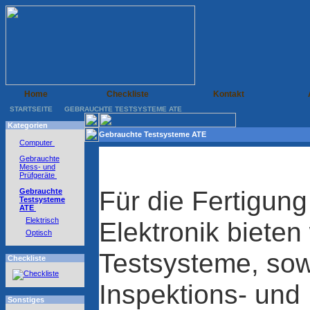
Home
Checkliste
Kontakt
STARTSEITE
GEBRAUCHTE TESTSYSTEME ATE
Kategorien
Gebrauchte Testsysteme ATE
Computer
Gebrauchte
Mess- und
Prüfgeräte
Für die Fertigung
Gebrauchte
Testsysteme
ATE
Elektrisch
Elektronik bieten
Optisch
Testsysteme, sow
Checkliste
Inspektions- und
Sonstiges