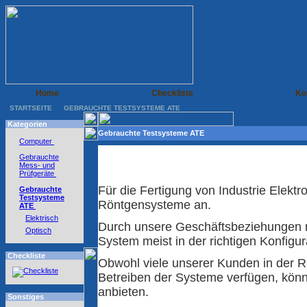
Home
Checkliste
Ko
STARTSEITE
GEBRAUCHTE TESTSYSTEME ATE
Kategorien
Gebrauchte Testsysteme ATE
Computer
Gebrauchte
Mess- und
Prüfgeräte
Für die Fertigung von Industrie Elekt
Gebrauchte
Testsysteme
Röntgensysteme an.
ATE
Elektrisch
Durch unsere Geschäftsbeziehungen n
Optisch
System meist in der richtigen Konfigura
Checkliste
Obwohl viele unserer Kunden in der R
Betreiben der Systeme verfügen, könn
anbieten.
Sonstiges