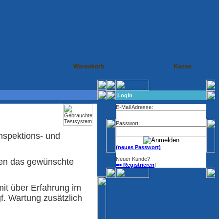
Warenkorb
Kasse
Login
E-Mail Adresse:
Passwort:
Inspektions- und
(neues Passwort)
Neuer Kunde?
den das gewünschte
=> Registrieren
!
it über Erfahrung im
f. Wartung zusätzlich