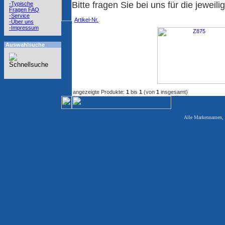
Bitte fragen Sie bei uns für die jewei
-Typische
Fragen FAQ
-Service
Artikel-Nr.
-Über uns
-Impressum
Auswahlsuche
angezeigte Produkte:
1
bis
1
(von
1
insgesamt)
Alle Markennamen, W