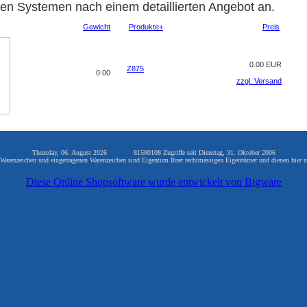
ligen Systemen nach einem detaillierten Angebot an.
Gewicht
Produkte+
Preis
0.00 EUR
Z875
0.00
zzgl. Versand
Thursday, 06. August 2026 81580108 Zugriffe seit Dienstag, 31. Oktober 2006
arenzeichen und eingetragenen Warenzeichen sind Eigentum Ihrer rechtmässigen Eigentümer und dienen hier n
Diese Online Shopsoftware wurde entwickelt von Bigware